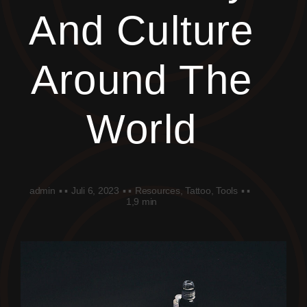
And Culture
Around The
World
admin
▪ ▪
Juli 6, 2023
▪ ▪
Resources
,
Tattoo
,
Tools
▪ ▪
1,9 min