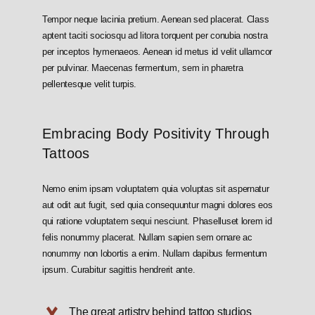
Tempor neque lacinia pretium. Aenean sed placerat. Class
aptent taciti sociosqu ad litora torquent per conubia nostra
per inceptos hymenaeos. Aenean id metus id velit ullamcor
per pulvinar. Maecenas fermentum, sem in pharetra
pellentesque velit turpis.
Embracing Body Positivity Through
Tattoos
Nemo enim ipsam voluptatem quia voluptas sit aspernatur
aut odit aut fugit, sed quia consequuntur magni dolores eos
qui ratione voluptatem sequi nesciunt. Phaselluset lorem id
felis nonummy placerat. Nullam sapien sem ornare ac
nonummy non lobortis a enim. Nullam dapibus fermentum
ipsum. Curabitur sagittis hendrerit ante.
The great artistry behind tattoo studios