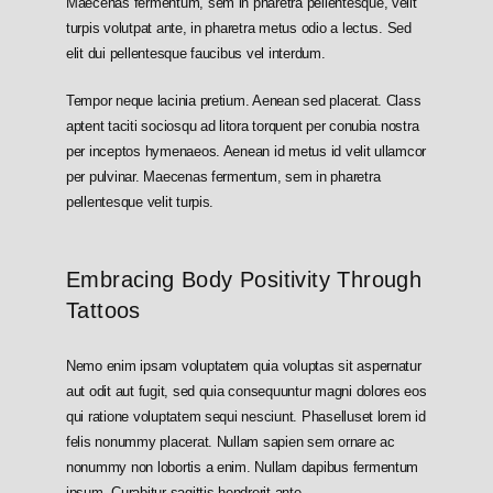
Maecenas fermentum, sem in pharetra pellentesque, velit
turpis volutpat ante, in pharetra metus odio a lectus. Sed
elit dui pellentesque faucibus vel interdum.
Tempor neque lacinia pretium. Aenean sed placerat. Class
aptent taciti sociosqu ad litora torquent per conubia nostra
per inceptos hymenaeos. Aenean id metus id velit ullamcor
per pulvinar. Maecenas fermentum, sem in pharetra
pellentesque velit turpis.
Embracing Body Positivity Through
Tattoos
Nemo enim ipsam voluptatem quia voluptas sit aspernatur
aut odit aut fugit, sed quia consequuntur magni dolores eos
qui ratione voluptatem sequi nesciunt. Phaselluset lorem id
felis nonummy placerat. Nullam sapien sem ornare ac
nonummy non lobortis a enim. Nullam dapibus fermentum
ipsum. Curabitur sagittis hendrerit ante.