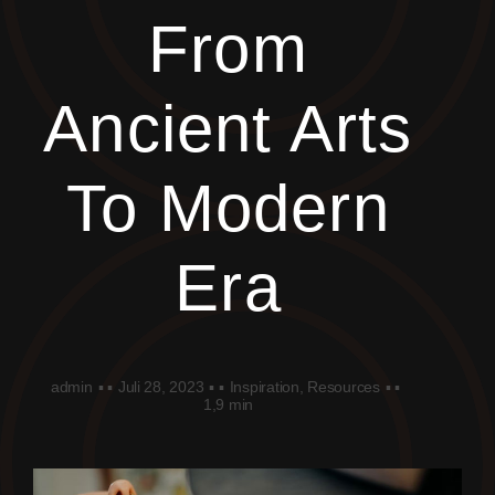
From
Ancient Arts
To Modern
Era
admin
▪ ▪
Juli 28, 2023
▪ ▪
Inspiration
,
Resources
▪ ▪
1,9 min