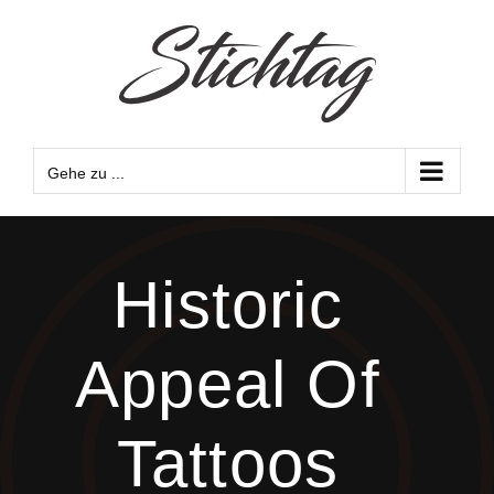
Zum
Inhalt
springen
Gehe zu ...
Historic
Appeal Of
Tattoos